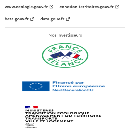
www.ecologie.gouv.fr
cohesion-territoires.gouv.fr
beta.gouv.fr
data.gouv.fr
Nos investisseurs