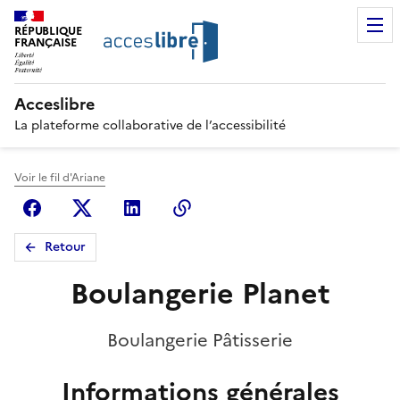
RÉPUBLIQUE
FRANÇAISE
Acceslibre
La plateforme collaborative de l’accessibilité
Voir le fil d'Ariane
Facebook
X (anciennement Twitter)
Linkedin
Copier le lien
Retour
Boulangerie Planet
Boulangerie Pâtisserie
Informations générales