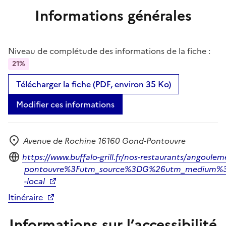
Informations générales
Niveau de complétude des informations de la fiche :
21%
Télécharger la fiche (PDF, environ 35 Ko)
Modifier ces informations
Avenue de Rochine 16160 Gond-Pontouvre
Adresse
Site internet
https://www.buffalo-grill.fr/nos-restaurants/angoule
pontouvre%3Futm_source%3DG%26utm_medium%3
-local
Itinéraire
Informations sur l’accessibilité