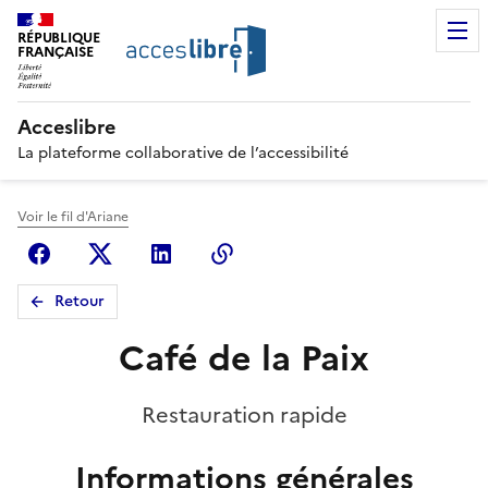
RÉPUBLIQUE
FRANÇAISE
Acceslibre
La plateforme collaborative de l’accessibilité
Voir le fil d'Ariane
Facebook
X (anciennement Twitter)
Linkedin
Copier le lien
Retour
Café de la Paix
Restauration rapide
Informations générales