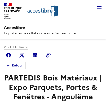
RÉPUBLIQUE
FRANÇAISE
Acceslibre
La plateforme collaborative de l’accessibilité
Voir le fil d'Ariane
Facebook
X (anciennement Twitter)
Linkedin
Copier le lien
Retour
PARTEDIS Bois Matériaux |
Expo Parquets, Portes &
Fenêtres - Angoulême