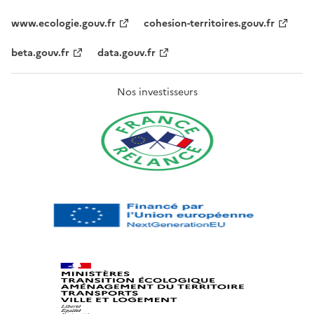
www.ecologie.gouv.fr
cohesion-territoires.gouv.fr
beta.gouv.fr
data.gouv.fr
Nos investisseurs