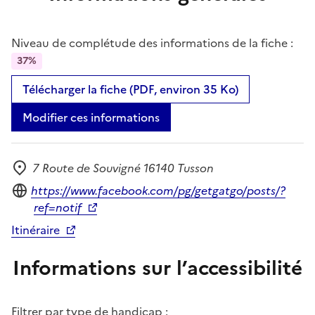
Niveau de complétude des informations de la fiche :
37%
Télécharger la fiche (PDF, environ 35 Ko)
Modifier ces informations
7 Route de Souvigné 16140 Tusson
Adresse
Site internet
https://www.facebook.com/pg/getgatgo/posts/?
ref=notif
Itinéraire
Informations sur l’accessibilité
Filtrer par type de handicap :