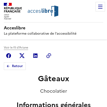
RÉPUBLIQUE
FRANÇAISE
Acceslibre
La plateforme collaborative de l’accessibilité
Voir le fil d'Ariane
Facebook
X (anciennement Twitter)
Linkedin
Copier le lien
Retour
Gâteaux
Chocolatier
Informations générales