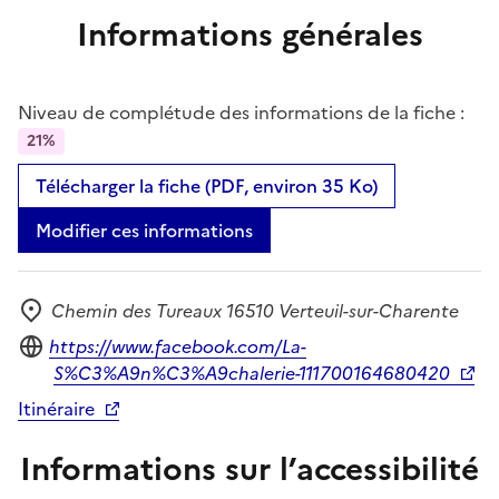
Informations générales
Niveau de complétude des informations de la fiche :
21%
Télécharger la fiche (PDF, environ 35 Ko)
Modifier ces informations
Chemin des Tureaux 16510 Verteuil-sur-Charente
Adresse
Site internet
https://www.facebook.com/La-
S%C3%A9n%C3%A9chalerie-111700164680420
Itinéraire
Informations sur l’accessibilité