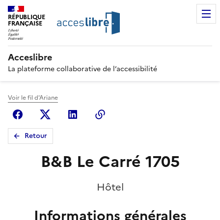
RÉPUBLIQUE
FRANÇAISE
Acceslibre
La plateforme collaborative de l’accessibilité
Voir le fil d'Ariane
Facebook
X (anciennement Twitter)
Linkedin
Copier le lien
Retour
B&B Le Carré 1705
Hôtel
Informations générales