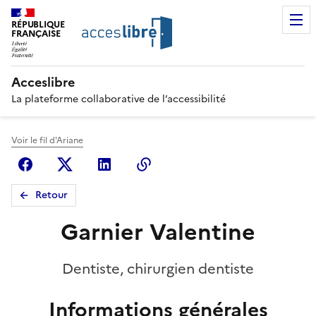
RÉPUBLIQUE
FRANÇAISE
Acceslibre
La plateforme collaborative de l’accessibilité
Voir le fil d'Ariane
Facebook
X (anciennement Twitter)
Linkedin
Copier le lien
Retour
Garnier Valentine
Dentiste, chirurgien dentiste
Informations générales