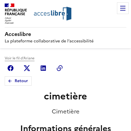
RÉPUBLIQUE
FRANÇAISE
Acceslibre
La plateforme collaborative de l’accessibilité
Voir le fil d'Ariane
Facebook
X (anciennement Twitter)
Linkedin
Copier le lien
Retour
cimetière
Cimetière
Informations générales