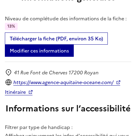
Niveau de complétude des informations de la fiche :
13%
Télécharger la fiche (PDF, environ 35 Ko)
Modifier ces informations
41 Rue Font de Cherves 17200 Royan
Adresse
Site internet
https://www.agence-aquitaine-oceane.com/
Itinéraire
Informations sur l’accessibilité
Filtrer par type de handicap :
Affichez uniquement les infos d'accessibilité qui vous