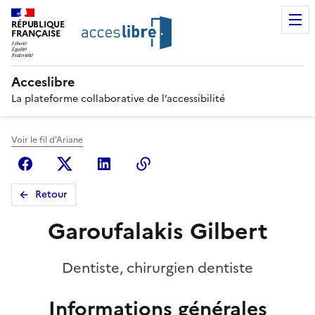
RÉPUBLIQUE
FRANÇAISE
Acceslibre
La plateforme collaborative de l’accessibilité
Voir le fil d'Ariane
Facebook
X (anciennement Twitter)
Linkedin
Copier le lien
Retour
Garoufalakis Gilbert
Dentiste, chirurgien dentiste
Informations générales