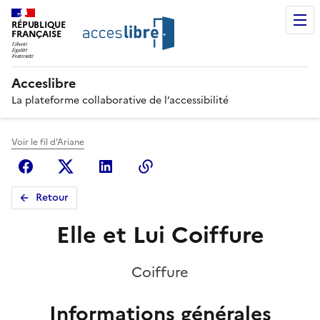
RÉPUBLIQUE
FRANÇAISE
Acceslibre
La plateforme collaborative de l’accessibilité
Voir le fil d'Ariane
Facebook
X (anciennement Twitter)
Linkedin
Copier le lien
Retour
Elle et Lui Coiffure
Coiffure
Informations générales