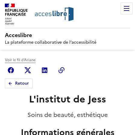
RÉPUBLIQUE
FRANÇAISE
Acceslibre
La plateforme collaborative de l’accessibilité
Voir le fil d'Ariane
Facebook
X (anciennement Twitter)
Linkedin
Copier le lien
Retour
L'institut de Jess
Soins de beauté, esthétique
Informations générales