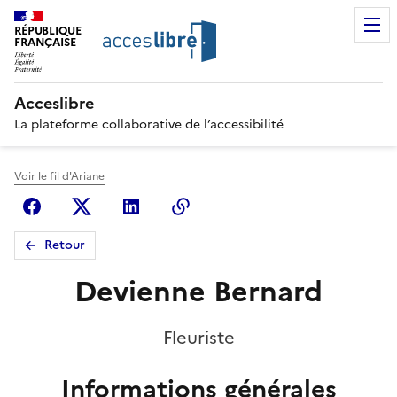
RÉPUBLIQUE
FRANÇAISE
Acceslibre
La plateforme collaborative de l’accessibilité
Voir le fil d'Ariane
Facebook
X (anciennement Twitter)
Linkedin
Copier le lien
Retour
Devienne Bernard
Fleuriste
Informations générales