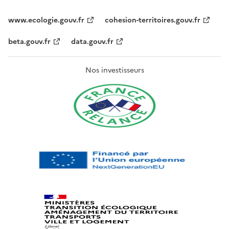
www.ecologie.gouv.fr
cohesion-territoires.gouv.fr
beta.gouv.fr
data.gouv.fr
Nos investisseurs