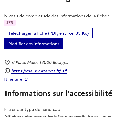
Niveau de complétude des informations de la fiche :
37%
Télécharger la fiche (PDF, environ 35 Ko)
Modifier ces informations
6 Place Malus 18000 Bourges
Adresse
Site internet
https://malus.cazapizz.fr/
Itinéraire
Informations sur l’accessibilité
Filtrer par type de handicap :
Affichez uniquement les infos d'accessibilité qui vous