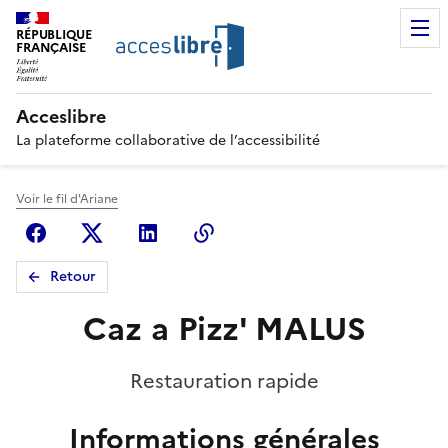
RÉPUBLIQUE
FRANÇAISE
Acceslibre
La plateforme collaborative de l’accessibilité
Voir le fil d'Ariane
Facebook
X (anciennement Twitter)
Linkedin
Copier le lien
Retour
Caz a Pizz' MALUS
Restauration rapide
Informations générales