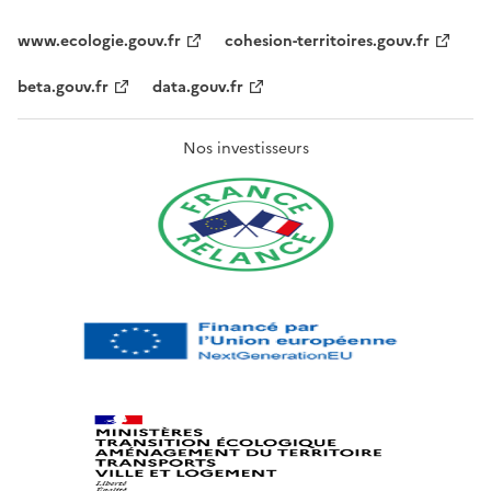
www.ecologie.gouv.fr
cohesion-territoires.gouv.fr
beta.gouv.fr
data.gouv.fr
Nos investisseurs