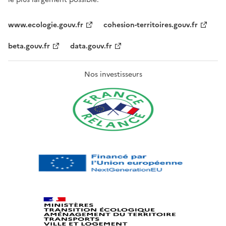
www.ecologie.gouv.fr
cohesion-territoires.gouv.fr
beta.gouv.fr
data.gouv.fr
Nos investisseurs