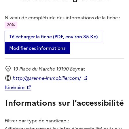
Niveau de complétude des informations de la fiche :
20%
Télécharger la fiche (PDF, environ 35 Ko)
Modifier ces informations
19 Place du Marche 19190 Beynat
Adresse
Site internet
http://garenne-immobilier.com/
Itinéraire
Informations sur l’accessibilité
Filtrer par type de handicap :
Affichez uniquement les infos d'accessibilité qui vous