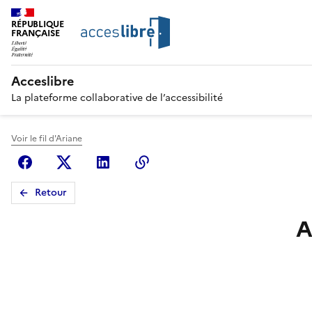
RÉPUBLIQUE
FRANÇAISE
Acceslibre
La plateforme collaborative de l’accessibilité
Voir le fil d'Ariane
Facebook
X (anciennement Twitter)
Linkedin
Copier le lien
Retour
A