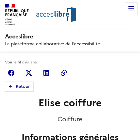
RÉPUBLIQUE
FRANÇAISE
Acceslibre
La plateforme collaborative de l’accessibilité
Voir le fil d'Ariane
Facebook
X (anciennement Twitter)
Linkedin
Copier le lien
Retour
Elise coiffure
Coiffure
Informations générales