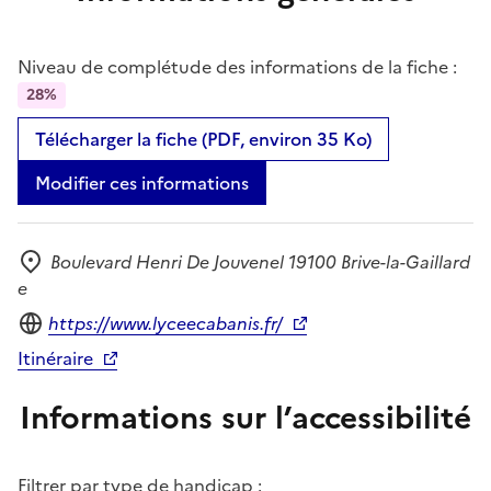
Niveau de complétude des informations de la fiche :
28%
Télécharger la fiche (PDF, environ 35 Ko)
Modifier ces informations
Boulevard Henri De Jouvenel 19100 Brive-la-Gaillard
Adresse
e
Site internet
https://www.lyceecabanis.fr/
Itinéraire
Informations sur l’accessibilité
Filtrer par type de handicap :