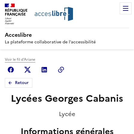
RÉPUBLIQUE
FRANÇAISE
Acceslibre
La plateforme collaborative de l’accessibilité
Voir le fil d'Ariane
Facebook
X (anciennement Twitter)
Linkedin
Copier le lien
Retour
Lycées Georges Cabanis
Lycée
Informations générales