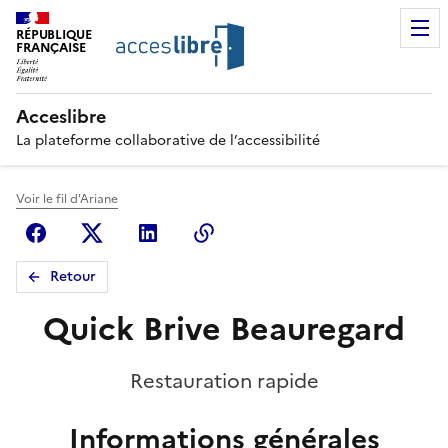
RÉPUBLIQUE
FRANÇAISE
Acceslibre
La plateforme collaborative de l’accessibilité
Voir le fil d'Ariane
Facebook
X (anciennement Twitter)
Linkedin
Copier le lien
Retour
Quick Brive Beauregard
Restauration rapide
Informations générales