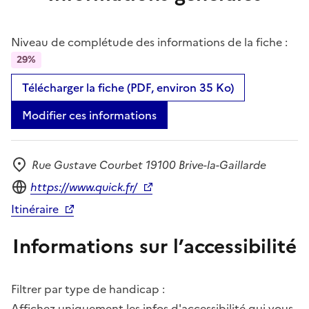
Niveau de complétude des informations de la fiche :
29%
Télécharger la fiche (PDF, environ 35 Ko)
Modifier ces informations
Rue Gustave Courbet 19100 Brive-la-Gaillarde
Adresse
Site internet
https://www.quick.fr/
Itinéraire
Informations sur l’accessibilité
Filtrer par type de handicap :
Affichez uniquement les infos d'accessibilité qui vous