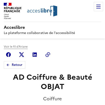
RÉPUBLIQUE
FRANÇAISE
Acceslibre
La plateforme collaborative de l’accessibilité
Voir le fil d'Ariane
Facebook
X (anciennement Twitter)
Linkedin
Copier le lien
Retour
AD Coiffure & Beauté
OBJAT
Coiffure