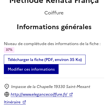
Méthode Rénata França
Coiffure
Informations générales
Niveau de complétude des informations de la fiche :
37%
Télécharger la fiche (PDF, environ 35 Ko)
Modifier ces informations
Impasse de la Chapelle 19330 Saint-Mexant
Adresse
Site internet
http://www.elegancecoiffure.fr/
Itinéraire