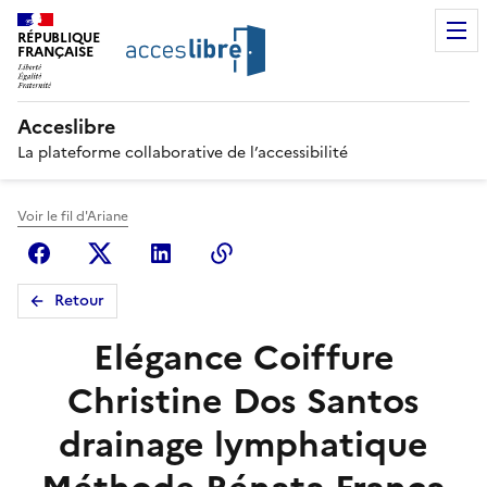
RÉPUBLIQUE
FRANÇAISE
Acceslibre
La plateforme collaborative de l’accessibilité
Voir le fil d'Ariane
Facebook
X (anciennement Twitter)
Linkedin
Copier le lien
Retour
Elégance Coiffure
Christine Dos Santos
drainage lymphatique