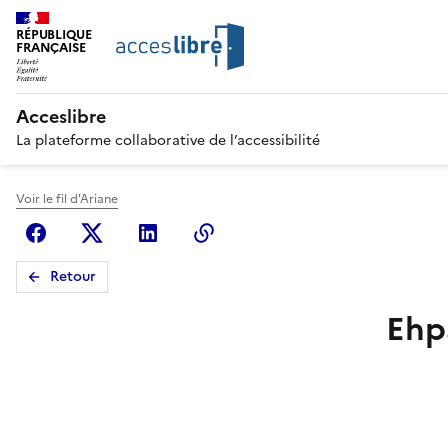
RÉPUBLIQUE
FRANÇAISE
Acceslibre
La plateforme collaborative de l’accessibilité
Voir le fil d'Ariane
Facebook
X (anciennement Twitter)
Linkedin
Copier le lien
Retour
Ehp