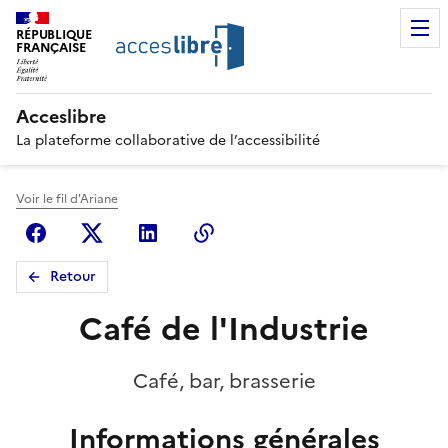
RÉPUBLIQUE
FRANÇAISE
Acceslibre
La plateforme collaborative de l’accessibilité
Voir le fil d'Ariane
Facebook
X (anciennement Twitter)
Linkedin
Copier le lien
Retour
Café de l'Industrie
Café, bar, brasserie
Informations générales