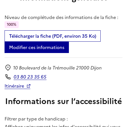
Niveau de complétude des informations de la fiche :
100%
Télécharger la fiche (PDF, environ 35 Ko)
Modifier ces informations
10 Boulevard de la Trémouille 21000 Dijon
Adresse
03 80 23 35 65
Téléphone
Itinéraire
Informations sur l’accessibilité
Filtrer par type de handicap :
Affichez uniquement les infos d'accessibilité qui vous