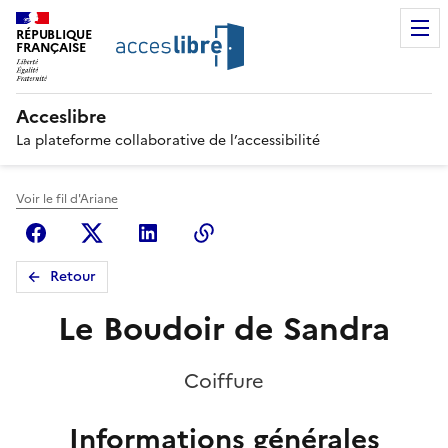
RÉPUBLIQUE
FRANÇAISE
Acceslibre
La plateforme collaborative de l’accessibilité
Voir le fil d'Ariane
Facebook
X (anciennement Twitter)
Linkedin
Copier le lien
Retour
Le Boudoir de Sandra
Coiffure
Informations générales