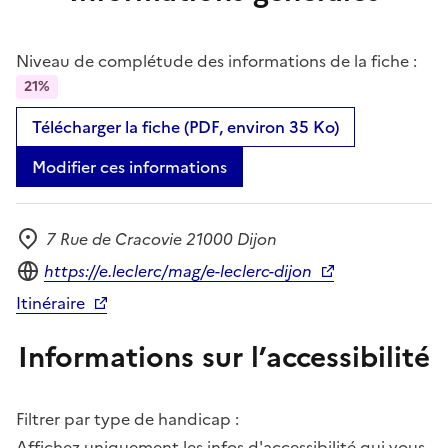
Niveau de complétude des informations de la fiche :
21%
Télécharger la fiche (PDF, environ 35 Ko)
Modifier ces informations
7 Rue de Cracovie 21000 Dijon
Adresse
Site internet
https://e.leclerc/mag/e-leclerc-dijon
Itinéraire
Informations sur l’accessibilité
Filtrer par type de handicap :
Affichez uniquement les infos d'accessibilité qui vous