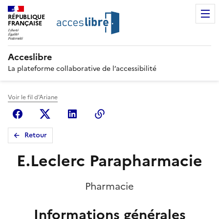
RÉPUBLIQUE
FRANÇAISE
Acceslibre
La plateforme collaborative de l’accessibilité
Voir le fil d'Ariane
Facebook
X (anciennement Twitter)
Linkedin
Copier le lien
Retour
E.Leclerc Parapharmacie
Pharmacie
Informations générales