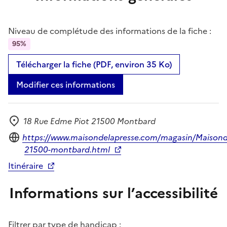
Niveau de complétude des informations de la fiche :
95%
Télécharger la fiche (PDF, environ 35 Ko)
Modifier ces informations
18 Rue Edme Piot 21500 Montbard
Adresse
Site internet
https://www.maisondelapresse.com/magasin/Maisond
21500-montbard.html
Itinéraire
Informations sur l’accessibilité
Filtrer par type de handicap :