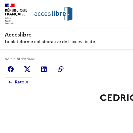
RÉPUBLIQUE
FRANÇAISE
Acceslibre
La plateforme collaborative de l’accessibilité
Voir le fil d'Ariane
Facebook
X (anciennement Twitter)
Linkedin
Copier le lien
Retour
CEDRI