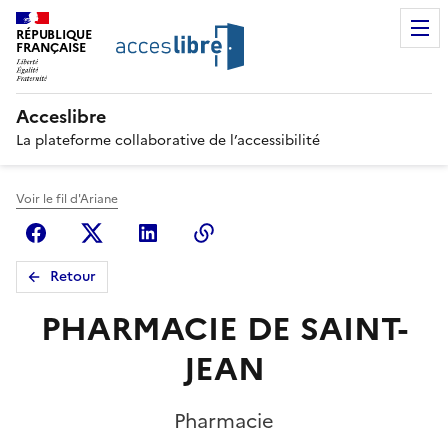
RÉPUBLIQUE
FRANÇAISE
Acceslibre
La plateforme collaborative de l’accessibilité
Voir le fil d'Ariane
Facebook
X (anciennement Twitter)
Linkedin
Copier le lien
Retour
PHARMACIE DE SAINT-
JEAN
Pharmacie