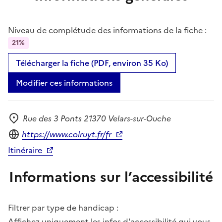
Niveau de complétude des informations de la fiche :
21%
Télécharger la fiche (PDF, environ 35 Ko)
Modifier ces informations
Rue des 3 Ponts 21370 Velars-sur-Ouche
Adresse
Site internet
https://www.colruyt.fr/fr
Itinéraire
Informations sur l’accessibilité
Filtrer par type de handicap :
Affichez uniquement les infos d'accessibilité qui vous