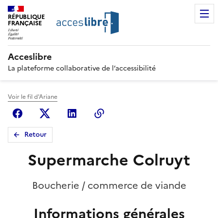
RÉPUBLIQUE
FRANÇAISE
Acceslibre
La plateforme collaborative de l’accessibilité
Voir le fil d'Ariane
Facebook
X (anciennement Twitter)
Linkedin
Copier le lien
Retour
Supermarche Colruyt
Boucherie / commerce de viande
Informations générales