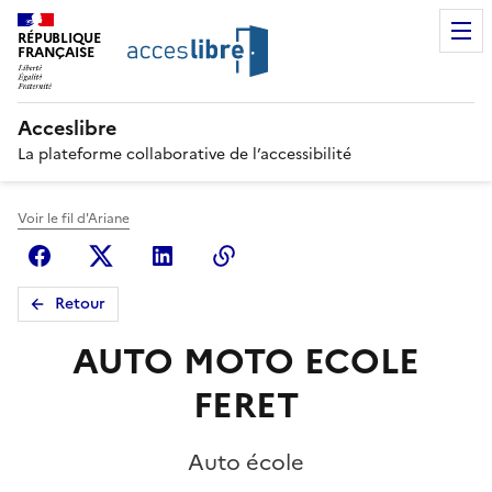
RÉPUBLIQUE
FRANÇAISE
Acceslibre
La plateforme collaborative de l’accessibilité
Voir le fil d'Ariane
Facebook
X (anciennement Twitter)
Linkedin
Copier le lien
Retour
AUTO MOTO ECOLE
FERET
Auto école