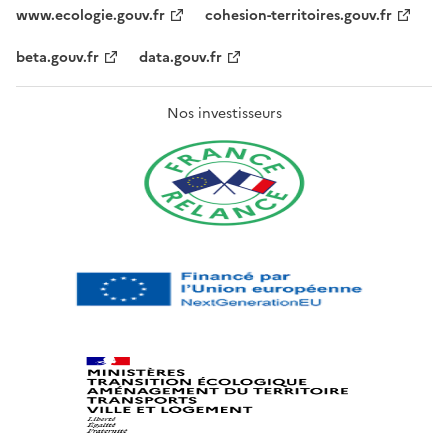
www.ecologie.gouv.fr
cohesion-territoires.gouv.fr
beta.gouv.fr
data.gouv.fr
Nos investisseurs