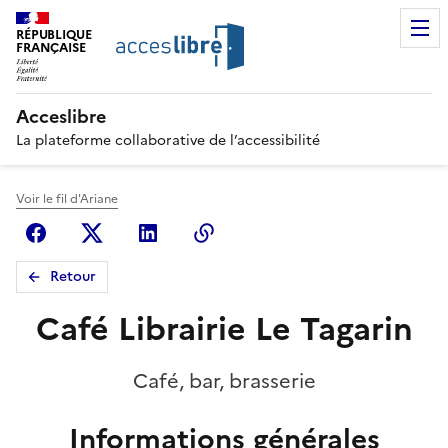
RÉPUBLIQUE
FRANÇAISE
Acceslibre
La plateforme collaborative de l’accessibilité
Voir le fil d'Ariane
Facebook
X (anciennement Twitter)
Linkedin
Copier le lien
Retour
Café Librairie Le Tagarin
Café, bar, brasserie
Informations générales