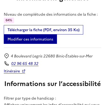
Niveau de complétude des informations de la fiche :
64%
Télécharger la fiche (PDF, environ 35 Ko)
Modifier ces informations
4 Boulevard Legris 22680 Binic-Étables-sur-Mer
Adresse
02 96 65 48 32
Téléphone
Itinéraire
Informations sur l’accessibilité
Filtrer par type de handicap :
Affichez uniquement les infos d'accessibilité qui vous