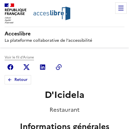
RÉPUBLIQUE
FRANÇAISE
Acceslibre
La plateforme collaborative de l’accessibilité
Voir le fil d'Ariane
Facebook
X (anciennement Twitter)
Linkedin
Copier le lien
Retour
D'Icidela
Restaurant
Informations générales