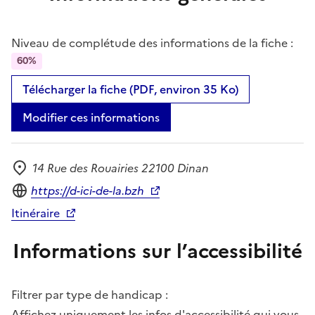
Niveau de complétude des informations de la fiche :
60%
Télécharger la fiche (PDF, environ 35 Ko)
Modifier ces informations
14 Rue des Rouairies 22100 Dinan
Adresse
Site internet
https://d-ici-de-la.bzh
Itinéraire
Informations sur l’accessibilité
Filtrer par type de handicap :
Affichez uniquement les infos d'accessibilité qui vous