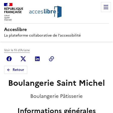
RÉPUBLIQUE
FRANÇAISE
Acceslibre
La plateforme collaborative de l’accessibilité
Voir le fil d'Ariane
Facebook
X (anciennement Twitter)
Linkedin
Copier le lien
Retour
Boulangerie Saint Michel
Boulangerie Pâtisserie
Informations générales