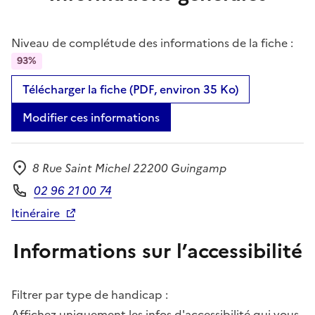
Niveau de complétude des informations de la fiche :
93%
Télécharger la fiche (PDF, environ 35 Ko)
Modifier ces informations
8 Rue Saint Michel 22200 Guingamp
Adresse
02 96 21 00 74
Téléphone
Itinéraire
Informations sur l’accessibilité
Filtrer par type de handicap :
Affichez uniquement les infos d'accessibilité qui vous