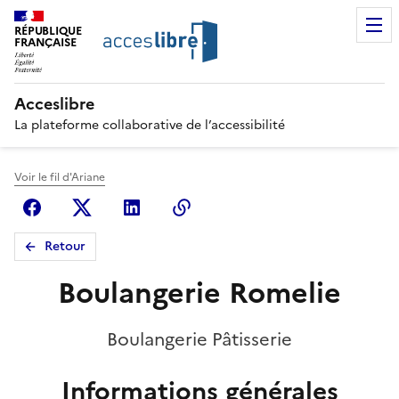
RÉPUBLIQUE
FRANÇAISE
Acceslibre
La plateforme collaborative de l’accessibilité
Voir le fil d'Ariane
Facebook
X (anciennement Twitter)
Linkedin
Copier le lien
Retour
Boulangerie Romelie
Boulangerie Pâtisserie
Informations générales