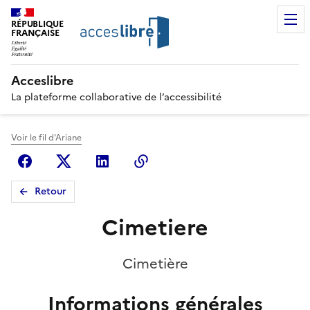
RÉPUBLIQUE
FRANÇAISE
Acceslibre
La plateforme collaborative de l’accessibilité
Voir le fil d'Ariane
Facebook
X (anciennement Twitter)
Linkedin
Copier le lien
Retour
Cimetiere
Cimetière
Informations générales