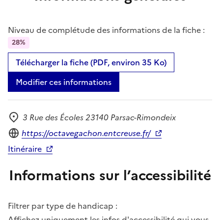
Niveau de complétude des informations de la fiche :
28%
Télécharger la fiche (PDF, environ 35 Ko)
Modifier ces informations
3 Rue des Écoles 23140 Parsac-Rimondeix
Adresse
Site internet
https://octavegachon.entcreuse.fr/
Itinéraire
Informations sur l’accessibilité
Filtrer par type de handicap :
Affichez uniquement les infos d'accessibilité qui vous