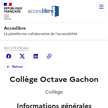
RÉPUBLIQUE
FRANÇAISE
Acceslibre
La plateforme collaborative de l’accessibilité
Voir le fil d'Ariane
Facebook
X (anciennement Twitter)
Linkedin
Copier le lien
Retour
Collège Octave Gachon
Collège
Informations générales