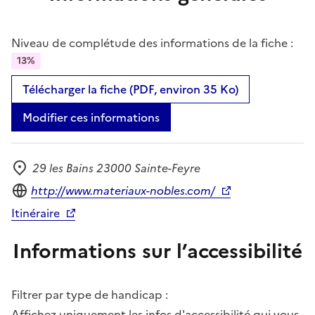
Niveau de complétude des informations de la fiche :
13%
Télécharger la fiche (PDF, environ 35 Ko)
Modifier ces informations
29 les Bains 23000 Sainte-Feyre
Adresse
Site internet
http://www.materiaux-nobles.com/
Itinéraire
Informations sur l’accessibilité
Filtrer par type de handicap :
Affichez uniquement les infos d'accessibilité qui vous