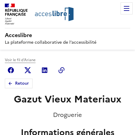
RÉPUBLIQUE
FRANÇAISE
Acceslibre
La plateforme collaborative de l’accessibilité
Voir le fil d'Ariane
Facebook
X (anciennement Twitter)
Linkedin
Copier le lien
Retour
Gazut Vieux Materiaux
Droguerie
Informations générales