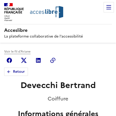
RÉPUBLIQUE
FRANÇAISE
Acceslibre
La plateforme collaborative de l’accessibilité
Voir le fil d'Ariane
Facebook
X (anciennement Twitter)
Linkedin
Copier le lien
Retour
Devecchi Bertrand
Coiffure
Informations générales