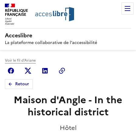
RÉPUBLIQUE
FRANÇAISE
Acceslibre
La plateforme collaborative de l’accessibilité
Voir le fil d'Ariane
Facebook
X (anciennement Twitter)
Linkedin
Copier le lien
Retour
Maison d'Angle - In the
historical district
Hôtel