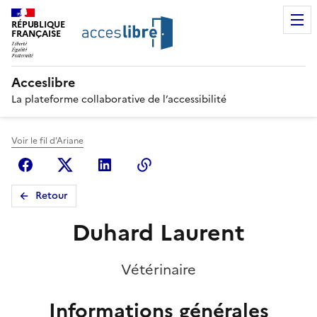
RÉPUBLIQUE
FRANÇAISE
Acceslibre
La plateforme collaborative de l’accessibilité
Voir le fil d'Ariane
Facebook
X (anciennement Twitter)
Linkedin
Copier le lien
Retour
Duhard Laurent
Vétérinaire
Informations générales