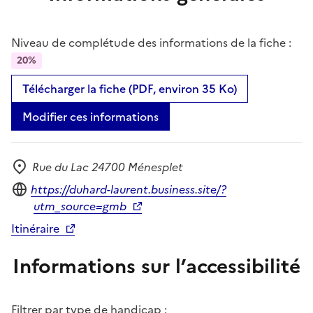
Niveau de complétude des informations de la fiche :
20%
Télécharger la fiche (PDF, environ 35 Ko)
Modifier ces informations
Rue du Lac 24700 Ménesplet
Adresse
Site internet
https://duhard-laurent.business.site/?
utm_source=gmb
Itinéraire
Informations sur l’accessibilité
Filtrer par type de handicap :