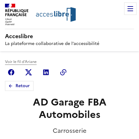
RÉPUBLIQUE
FRANÇAISE
Acceslibre
La plateforme collaborative de l’accessibilité
Voir le fil d'Ariane
Facebook
X (anciennement Twitter)
Linkedin
Copier le lien
Retour
AD Garage FBA
Automobiles
Carrosserie