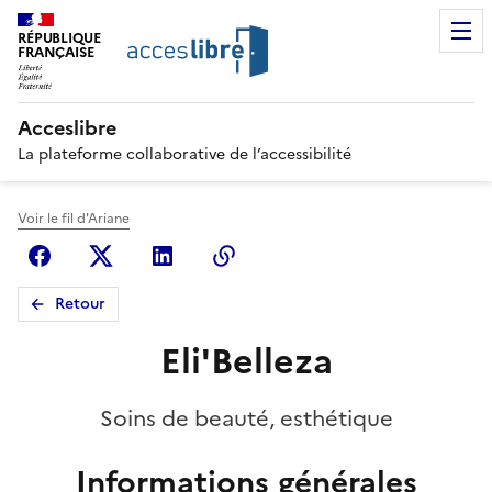
RÉPUBLIQUE
FRANÇAISE
Acceslibre
La plateforme collaborative de l’accessibilité
Voir le fil d'Ariane
Facebook
X (anciennement Twitter)
Linkedin
Copier le lien
Retour
Eli'Belleza
Soins de beauté, esthétique
Informations générales