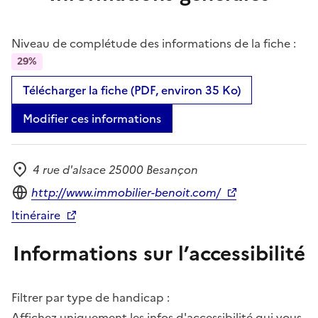
Niveau de complétude des informations de la fiche :
29%
Télécharger la fiche (PDF, environ 35 Ko)
Modifier ces informations
4 rue d'alsace 25000 Besançon
Adresse
Site internet
http://www.immobilier-benoit.com/
Itinéraire
Informations sur l’accessibilité
Filtrer par type de handicap :
Affichez uniquement les infos d'accessibilité qui vous