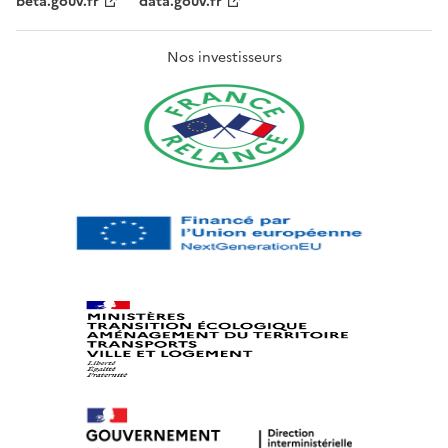
beta.gouv.fr
data.gouv.fr
Nos investisseurs