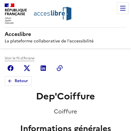
RÉPUBLIQUE
FRANÇAISE
Acceslibre
La plateforme collaborative de l’accessibilité
Voir le fil d'Ariane
Facebook
X (anciennement Twitter)
Linkedin
Copier le lien
Retour
Dep'Coiffure
Coiffure
Informations générales